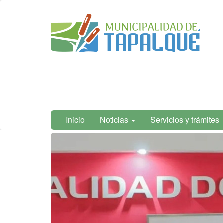
Ir
Municipalidad
al
de Tapalqué,
contenido
Buenos Aires
principal
Inicio
Noticias
Servicios y trámites
Contenido
principal