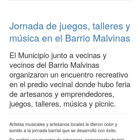
de
la
#Promo22
Jornada de juegos, talleres y
de
Crotto
música en el Barrio Malvinas
El Municipio junto a vecinas y
vecinos del Barrio Malvinas
organizaron un encuentro recreativo
en el predio vecinal donde hubo feria
de artesanos y emprendedores,
juegos, talleres, música y picnic.
Artistas musicales y artesanos locales le dieron color y
sonido a la jornada barrial que se desarrolló con éxito.
Se realizó una muestra de artesanos, campeonato de tejo