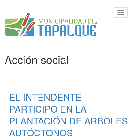
Ir
al
Municipalidad
Mostrar/
contenido
de Tapalqué,
barra
principal
Buenos Aires
de
navegac
Contenido
Acción social
principal
EL INTENDENTE
PARTICIPO EN LA
PLANTACIÓN DE ARBOLES
AUTÓCTONOS