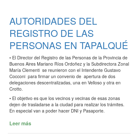
PARTICIPO
EN
AUTORIDADES DEL
LA
PLANTACIÓN
REGISTRO DE LAS
DE
ARBOLES
PERSONAS EN TAPALQUÉ
AUTÓCTONOS
• El Director del Registro de las Personas de la Provincia de
Buenos Aires Mariano Ríos Ordoñez y la Subdirectora Zonal
María Clementi se reunieron con el Intendente Gustavo
Cocconi para firmar un convenio de apertura de dos
delegaciones descentralizadas, una en Velloso y otra en
Crotto.
• El objetivo es que los vecinos y vecinas de esas zonas
dejen de trasladarse a la ciudad para realizar los trámites.
En especial van a poder hacer DNI y Pasaporte.
Leer más
de
AUTORIDADES
DEL