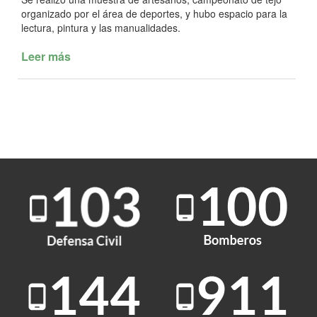
organizado por el área de deportes, y hubo espacio para la
lectura, pintura y las manualidades.
Leer más
de
Jornada
de
juegos,
talleres
y
música
en
el
Barrio
Malvinas