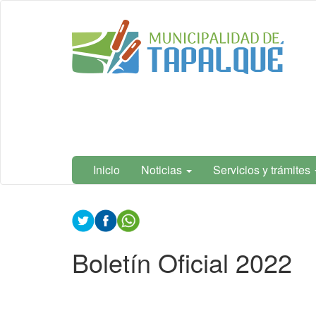
Ir
Municipalidad
al
de Tapalqué,
contenido
Buenos Aires
principal
Inicio
Noticias
Servicios y trámites
Contenido
principal
Boletín Oficial 2022